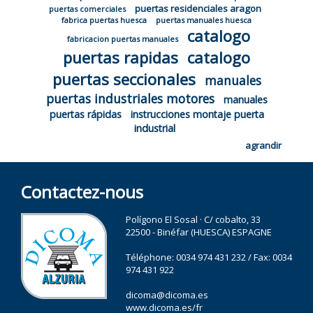
puertas residenciales aragon
puertas comerciales
fabrica puertas huesca
puertas manuales huesca
catalogo
fabricacion puertas manuales
puertas rapidas
catalogo
puertas seccionales
manuales
puertas industriales motores
manuales
puertas rápidas
instrucciones montaje puerta
industrial
agrandir
Contactez-nous
Polígono El Sosal · C/ cobalto, 33
22500 - Binéfar (HUESCA) ESPAGNE
Téléphone:
0034 974 431 232
/ Fax: 0034
974 431 922
dicoma@dicoma.es
www.dicoma.es/fr