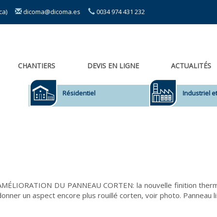
sca)
dicoma@dicoma.es
0034 974 431 232
CHANTIERS
DEVIS EN LIGNE
ACTUALITÉS
Résidentiel
Industriel 
AMÉLIORATION DU PANNEAU CORTEN: la nouvelle finition thermol
donner un aspect encore plus rouillé corten, voir photo. Panneau l