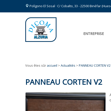
Polígono El Sosal · C/ Cobalto, 33 - 22500 Binéfar (Hue
ENTREPRISE
Vous êtes sûr
accueil
>
Actualités
>
PANNEAU CORTEN V2
PANNEAU CORTEN V2