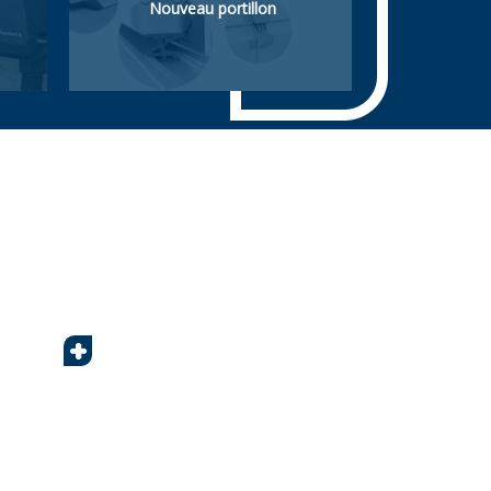
Nouveau portillon
Portillon piétonnière. Intégré
dans la porte sectionnelle ou
latéral (hors de la porte).
+