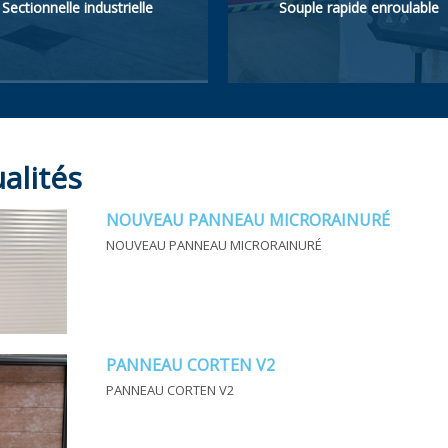
Sectionnelle industrielle
Souple rapide enroulable
ype de porte à haute
Souple rapide enroulable.
echnologie. Fabriquée avec
ldéelle pour applications
anneaux sandwich isolés
agroalimentaires
cier-polyuréthane de 40
alités
m. Résistante, à haute
olation thermique et
tanche.
NOUVEAU PANNEAU MICRORAINURÉ
NOUVEAU PANNEAU MICRORAINURÉ
PANNEAU CORTEN V2
PANNEAU CORTEN V2