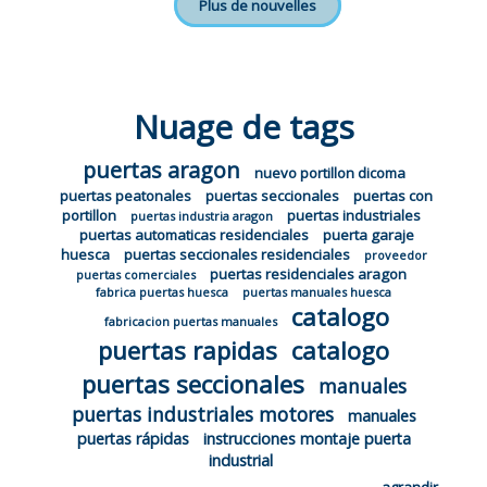
Plus de nouvelles
Nuage de tags
puertas aragon
nuevo portillon dicoma
puertas peatonales
puertas seccionales
puertas con
portillon
puertas industriales
puertas industria aragon
puertas automaticas residenciales
puerta garaje
huesca
puertas seccionales residenciales
proveedor
puertas residenciales aragon
puertas comerciales
fabrica puertas huesca
puertas manuales huesca
catalogo
fabricacion puertas manuales
puertas rapidas
catalogo
puertas seccionales
manuales
puertas industriales motores
manuales
puertas rápidas
instrucciones montaje puerta
industrial
agrandir