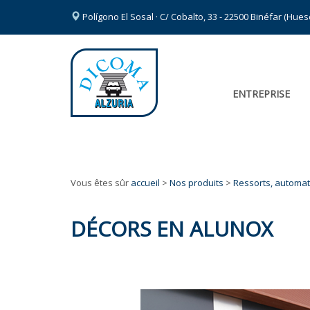
Polígono El Sosal · C/ Cobalto, 33 - 22500 Binéfar (Hue
ENTREPRISE
Vous êtes sûr
accueil
>
Nos produits
>
Ressorts, automat
DÉCORS EN ALUNOX